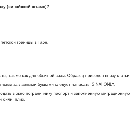
зу (синайский штамп)?
ипетской границы в Табе.
рты, так же как для обычной визы. Образец приведен внизу статьи.
тными заглавными буквами следует написать: SINAI ONLY.
подать в окно пограничнику паспорт и заполненную миграционную
 онли, плиз.